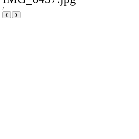
/
❮
❯