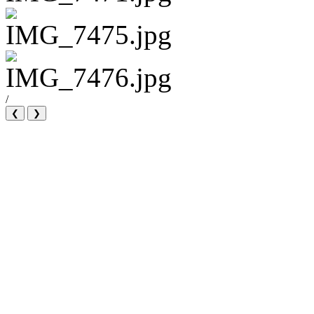
/
❮
❯