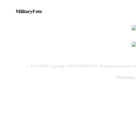
MilitaryFoto
© 2004-2026 Copyright MILITARY FOTO - Publikovanie alebo šír
Webmaster: